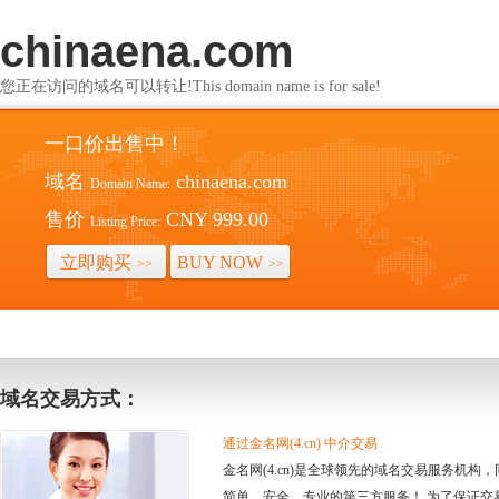
chinaena.com
您正在访问的域名可以转让!This domain name is for sale!
一口价出售中！
域名
chinaena.com
Domain Name:
售价
CNY 999.00
Listing Price:
立即购买
BUY NOW
>>
>>
域名交易方式：
通过金名网(4.cn) 中介交易
金名网(4.cn)是全球领先的域名交易服务机
简单、安全、专业的第三方服务！ 为了保证交