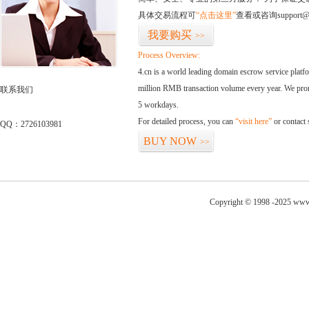
具体交易流程可
“点击这里”
查看或咨询support@
我要购买
>>
Process Overview:
4.cn is a world leading domain escrow service plat
million RMB transaction volume every year. We promi
联系我们
5 workdays.
For detailed process, you can
“visit here”
or contact
QQ：2726103981
BUY NOW
>>
Copyright © 1998 -2025 www.